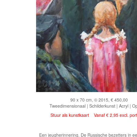
90 x 70 cm, © 2015, € 450,00
Tweedimensionaal | Schilderkunst | Acryl | O
Stuur als kunstkaart
Vanaf € 2,95 excl. por
Een jeugherinnering. De Russische bezetters in een