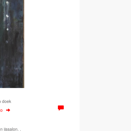
p doek
to
 ijssalon. .