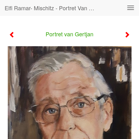
Elfi Ramar- Mischitz - Portret Van Gertjan
Tog
navi
Portret van Gertjan