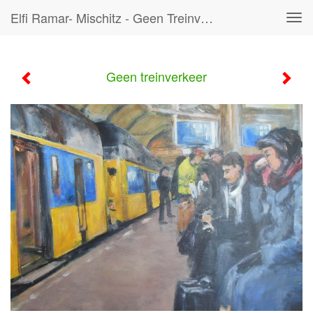
Elfi Ramar- Mischitz - Geen Treinverkeer
Tog
navi
Geen treinverkeer