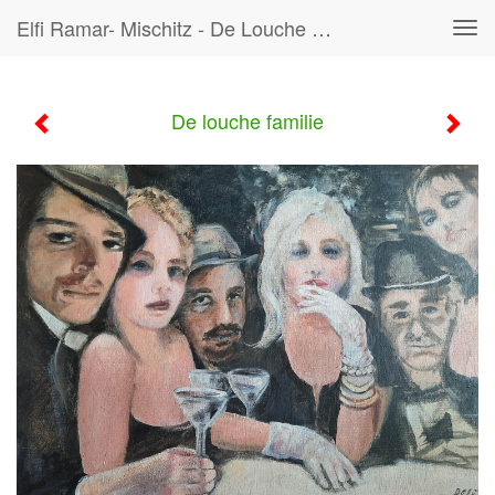
Elfi Ramar- Mischitz - De Louche Familie
Tog
navi
De louche familie