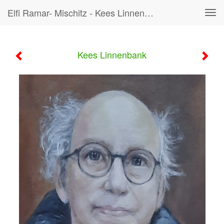
Elfi Ramar- Mischitz - Kees Linnenbank
Tog
navi
Kees Linnenbank