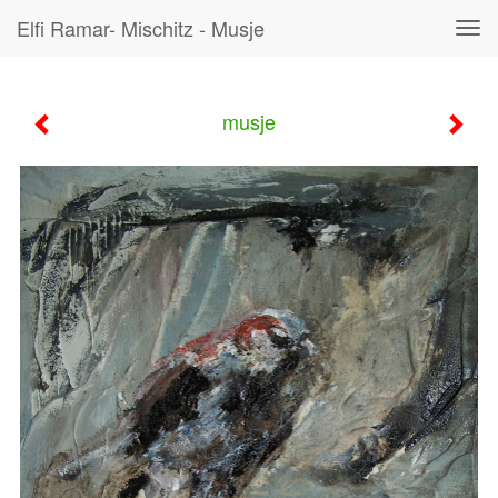
Elfi Ramar- Mischitz - Musje
Tog
navi
musje