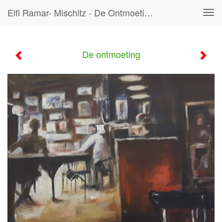
Elfi Ramar- Mischitz - De Ontmoeting
Tog
navi
De ontmoeting