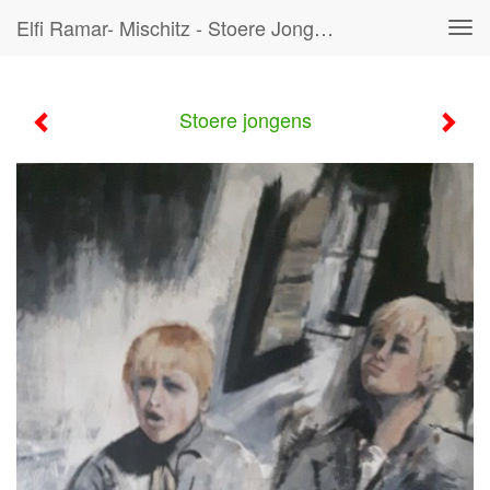
Elfi Ramar- Mischitz - Stoere Jongens
Tog
navi
Stoere jongens